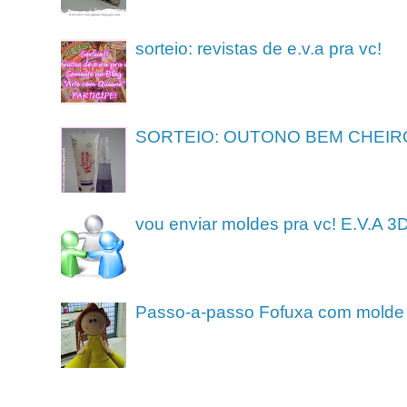
sorteio: revistas de e.v.a pra vc!
SORTEIO: OUTONO BEM CHEIR
vou enviar moldes pra vc! E.V.A 3
Passo-a-passo Fofuxa com molde