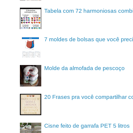
Tabela com 72 harmoniosas comb
7 moldes de bolsas que você preci
Molde da almofada de pescoço
20 Frases pra você compartilhar c
Cisne feito de garrafa PET 5 litros