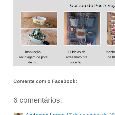
Gostou do Post? Ve
Inspiração:
11 ideias de
Inspir
reciclagem de pote
artesanato pra
de fi
de m...
você fa...
Comente com o Facebook:
6 comentários:
Andressa Lopes
17 de setembro de 20