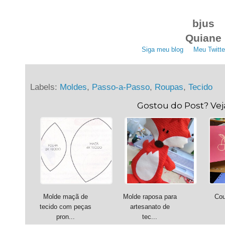
bjus
Quiane
Siga meu blog
. .
Meu Twitte
Labels:
Moldes
,
Passo-a-Passo
,
Roupas
,
Tecido
Gostou do Post? Ve
Molde maçã de
Molde raposa para
Cou
tecido com peças
artesanato de
pron...
tec...