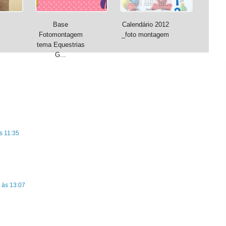
Base
Calendário 2012
Fotomontagem
_foto montagem
tema Equestrias
G...
s 11:35
 às 13:07