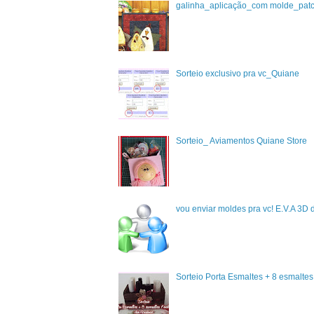
galinha_aplicação_com molde_pat
Sorteio exclusivo pra vc_Quiane
Sorteio_ Aviamentos Quiane Store
vou enviar moldes pra vc! E.V.A 3D 
Sorteio Porta Esmaltes + 8 esmalte