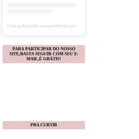
Uma publicação compartilhada por Christiane Gonçalves (@artecomquiane)
PARA PARTICIPAR DO NOSSO
SITE,BASTA SEGUIR COM SEU E-
MAIL,É GRÁTIS!
PRA CURTIR