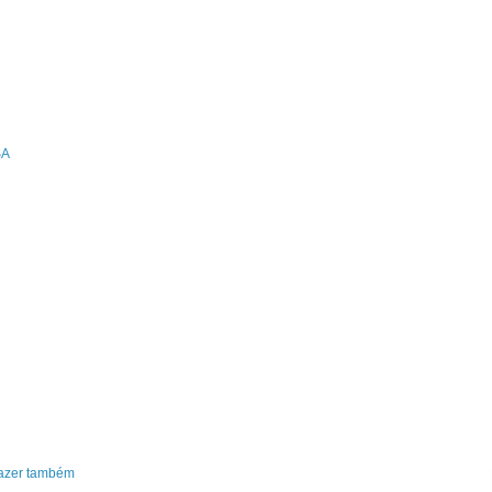
SA
fazer também