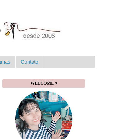
amas
Contato
WELCOME ♥