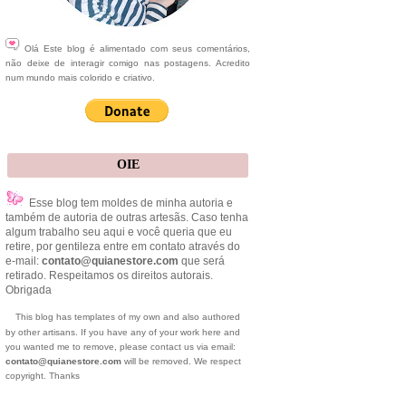
Olá Este blog é alimentado com seus comentários,
não deixe de interagir comigo nas postagens. Acredito
num mundo mais colorido e criativo.
OIE
Esse blog tem moldes de minha autoria e
também de autoria de outras artesãs. Caso tenha
algum trabalho seu aqui e você queria que eu
retire, por gentileza entre em contato através do
e-mail:
contato@quianestore.com
que será
retirado. Respeitamos os direitos autorais.
Obrigada
This blog has templates of my own and also authored
by other artisans. If you have any of your work here and
you wanted me to remove, please contact us via email:
contato@quianestore.com
will be removed. We respect
copyright. Thanks