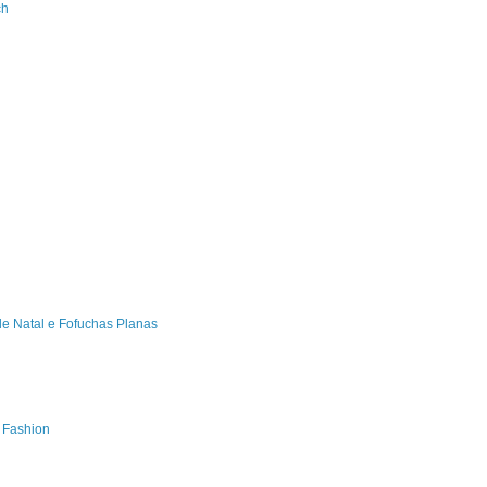
ch
de Natal e Fofuchas Planas
s Fashion