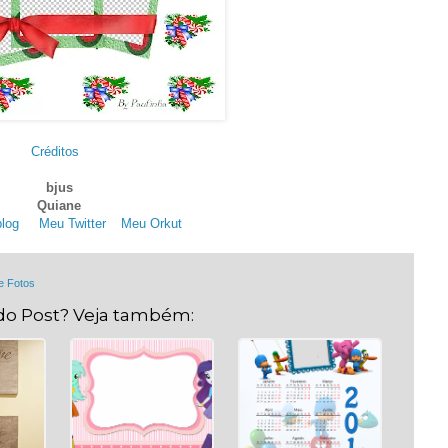
Créditos
.
bjus
Quiane
log
. .
Meu Twitter
. .
Meu Orkut
e Fotos
do Post? Veja também: