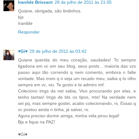
Iranilde Brissant
28 de julho de 2011 às 21:05
Quiane, obrigada, são lindinhos.
bjs
Iranilde
Responder
♥Gi♥
29 de julho de 2011 às 03:42
Quiane querida do meu coração, saudades! To sempre
ligadona em vc em seu blog, seus posts... maioria das vzs
passo aqui tão correndo q nem comento, embora n falte
vontade. Mas msm q n veja um recado meu, saiba q to olho
sempre em vc, viu. Te gosto e te admiro mt!
Coleciono imgs da net sabia, Vivo procurando por elas, e
tenho tantas! Imgs de tds os tipos, mts! Na verdade nem
sei pq, mas sempre gostei, acabo colecionando, rs. Essas q
vc postou ainda n tinha, já salvei, rs.
Agora preciso dormir amiga, minha vida pirou legal!
Bjs e fique na PAZ!
♥Gi♥