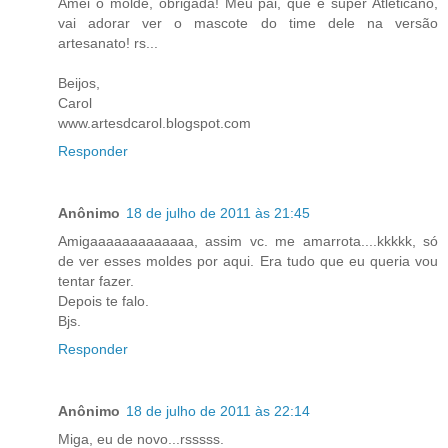
Amei o molde, obrigada! Meu pai, que é super Atleticano,
vai adorar ver o mascote do time dele na versão
artesanato! rs...
Beijos,
Carol
www.artesdcarol.blogspot.com
Responder
Anônimo
18 de julho de 2011 às 21:45
Amigaaaaaaaaaaaaa, assim vc. me amarrota....kkkkk, só
de ver esses moldes por aqui. Era tudo que eu queria vou
tentar fazer.
Depois te falo.
Bjs.
Responder
Anônimo
18 de julho de 2011 às 22:14
Miga, eu de novo...rsssss.