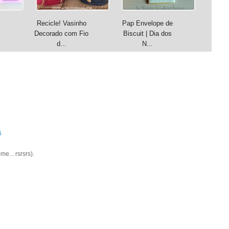
Recicle! Vasinho
Pap Envelope de
Decorado com Fio
Biscuit | Dia dos
d...
N...
6
e... rsrsrs).