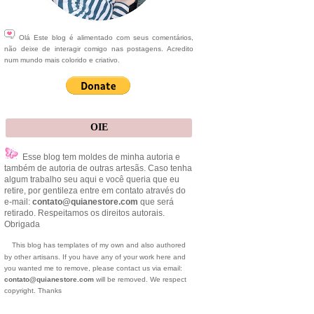
Olá Este blog é alimentado com seus comentários,
não deixe de interagir comigo nas postagens. Acredito
num mundo mais colorido e criativo.
OIE
Esse blog tem moldes de minha autoria e
também de autoria de outras artesãs. Caso tenha
algum trabalho seu aqui e você queria que eu
retire, por gentileza entre em contato através do
e-mail:
contato@quianestore.com
que será
retirado. Respeitamos os direitos autorais.
Obrigada
This blog has templates of my own and also authored
by other artisans. If you have any of your work here and
you wanted me to remove, please contact us via email:
contato@quianestore.com
will be removed. We respect
copyright. Thanks