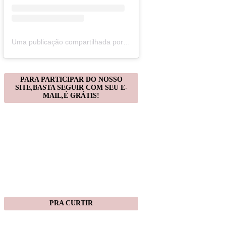
Uma publicação compartilhada por Christiane Gonçalves (@artecomquiane)
PARA PARTICIPAR DO NOSSO
SITE,BASTA SEGUIR COM SEU E-
MAIL,É GRÁTIS!
PRA CURTIR