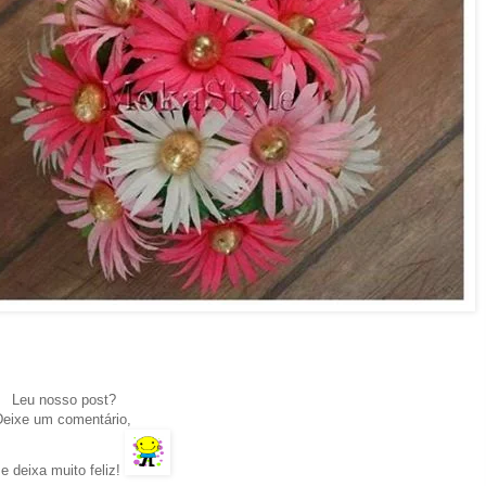
.
Leu nosso post?
Deixe um comentário,
e deixa muito feliz!