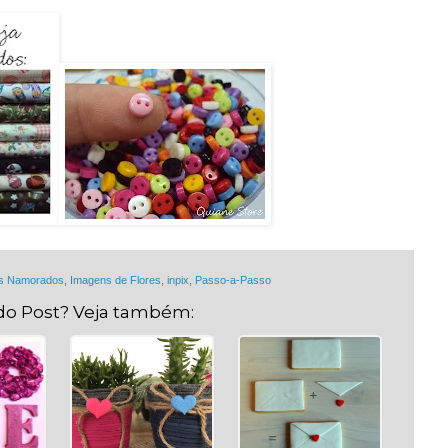
os Namorados
,
Imagens de Flores
,
inpix
,
Passo-a-Passo
do Post? Veja também: