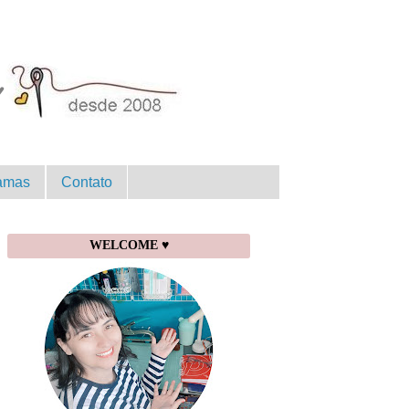
amas
Contato
WELCOME ♥