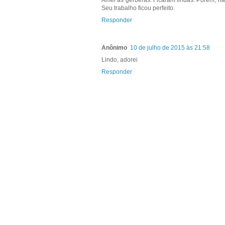
Amei as gerberas. Ficaram lindas. Porem, nao
Seu trabalho ficou perfeito.
Responder
Anônimo
10 de julho de 2015 às 21:58
Lindo, adorei
Responder