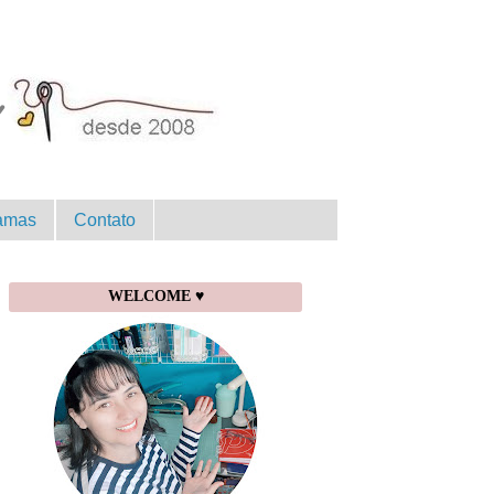
amas
Contato
WELCOME ♥