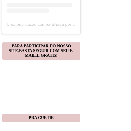
Uma publicação compartilhada por Christiane Gonçalves (@artecomquiane)
PARA PARTICIPAR DO NOSSO
SITE,BASTA SEGUIR COM SEU E-
MAIL,É GRÁTIS!
PRA CURTIR