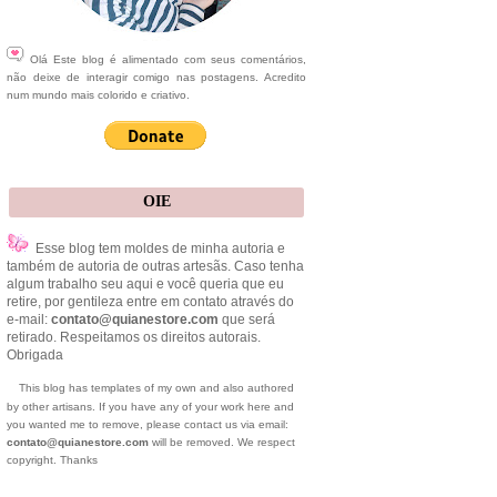
Olá Este blog é alimentado com seus comentários,
não deixe de interagir comigo nas postagens. Acredito
num mundo mais colorido e criativo.
OIE
Esse blog tem moldes de minha autoria e
também de autoria de outras artesãs. Caso tenha
algum trabalho seu aqui e você queria que eu
retire, por gentileza entre em contato através do
e-mail:
contato@quianestore.com
que será
retirado. Respeitamos os direitos autorais.
Obrigada
This blog has templates of my own and also authored
by other artisans. If you have any of your work here and
you wanted me to remove, please contact us via email:
contato@quianestore.com
will be removed. We respect
copyright. Thanks