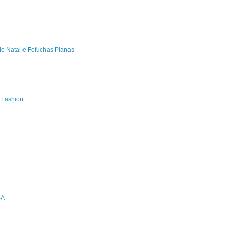
de Natal e Fofuchas Planas
s Fashion
SA