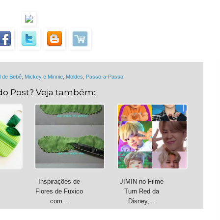
l de Bebê
,
Mickey e Minnie
,
Moldes
,
Passo-a-Passo
do Post? Veja também:
Inspirações de
JIMIN no Filme

Flores de Fuxico
Turn Red da
com...
Disney,...