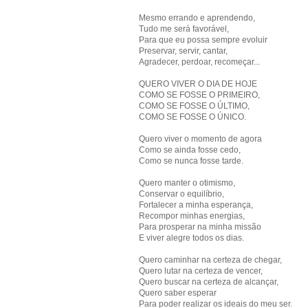
Mesmo errando e aprendendo,
Tudo me será favorável,
Para que eu possa sempre evoluir
Preservar, servir, cantar,
Agradecer, perdoar, recomeçar...
QUERO VIVER O DIA DE HOJE
COMO SE FOSSE O PRIMEIRO,
COMO SE FOSSE O ÚLTIMO,
COMO SE FOSSE O ÚNICO.
Quero viver o momento de agora
Como se ainda fosse cedo,
Como se nunca fosse tarde.
Quero manter o otimismo,
Conservar o equilíbrio,
Fortalecer a minha esperança,
Recompor minhas energias,
Para prosperar na minha missão
E viver alegre todos os dias.
Quero caminhar na certeza de chegar,
Quero lutar na certeza de vencer,
Quero buscar na certeza de alcançar,
Quero saber esperar
Para poder realizar os ideais do meu ser.