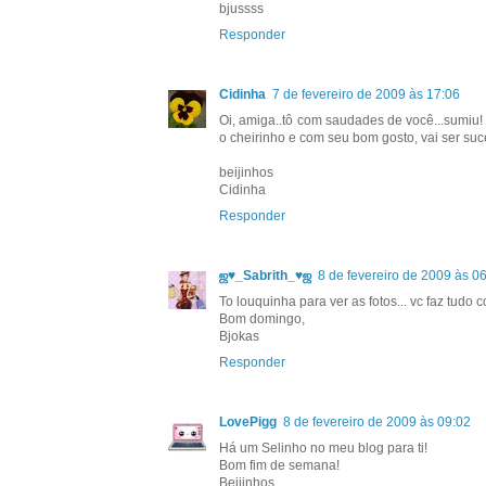
bjussss
Responder
Cidinha
7 de fevereiro de 2009 às 17:06
Oi, amiga..tô com saudades de você...sumiu! 
o cheirinho e com seu bom gosto, vai ser suc
beijinhos
Cidinha
Responder
ஜ♥_Sabrith_♥ஜ
8 de fevereiro de 2009 às 0
To louquinha para ver as fotos... vc faz tudo c
Bom domingo,
Bjokas
Responder
LovePigg
8 de fevereiro de 2009 às 09:02
Há um Selinho no meu blog para ti!
Bom fim de semana!
Beijinhos