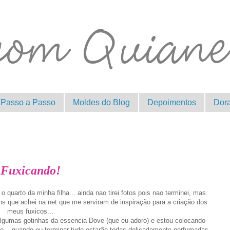
Passo a Passo
Moldes do Blog
Depoimentos
Dor
Fuxicando!
 quarto da minha filha... ainda nao tirei fotos pois nao terminei, mas
s que achei na net que me serviram de inspiração para a criação dos
meus fuxicos...
algumas gotinhas da essencia Dove (que eu adoro) e estou colocando
do....quando eu terminar tudo estarão todas delicadamente perfumadas,