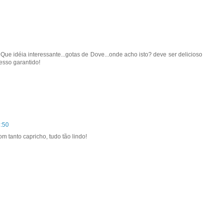
Que idéia interessante...gotas de Dove...onde acho isto? deve ser delicioso
esso garantido!
6:50
om tanto capricho, tudo tão lindo!