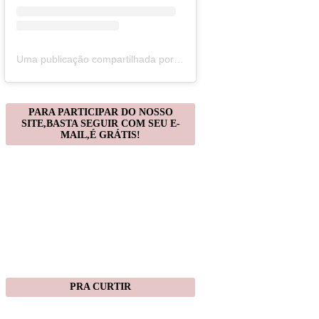
Uma publicação compartilhada por Christiane Gonçalves (@artecomquiane)
PARA PARTICIPAR DO NOSSO
SITE,BASTA SEGUIR COM SEU E-
MAIL,É GRÁTIS!
PRA CURTIR