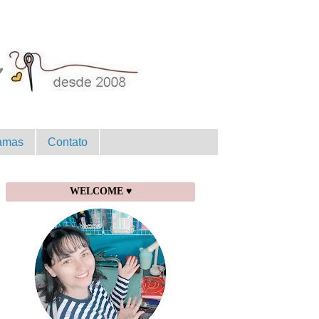
amas
Contato
WELCOME ♥