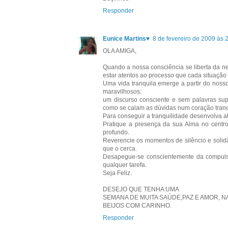
Responder
Eunice Martins♥
8 de fevereiro de 2009 às 
OLA AMIGA,
Quando a nossa consciência se liberta da n
estar atentos ao processo que cada situação 
Uma vida tranquila emerge a partir do nos
maravilhosos:
um discurso consciente e sem palavras sup
como se calam as dúvidas num coração tranq
Para conseguir a tranquilidade desenvolva a
Pratique a presença da sua Alma no centr
profundo.
Reverencie os momentos de silêncio e solidã
que o cerca.
Desapegue-se conscientemente da compulsiv
qualquer tarefa.
Seja Feliz.
DESEJO QUE TENHA UMA
SEMANA DE MUITA SAÚDE,PAZ E AMOR, N
BEIJOS COM CARINHO.
Responder