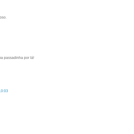
oso.
a passadinha por lá!
10:03