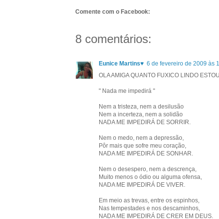
Comente com o Facebook:
8 comentários:
Eunice Martins♥
6 de fevereiro de 2009 às 
OLA AMIGA QUANTO FUXICO LINDO ESTOU
" Nada me impedirá "
Nem a tristeza, nem a desilusão
Nem a incerteza, nem a solidão
NADA ME IMPEDIRÁ DE SORRIR.
Nem o medo, nem a depressão,
Pôr mais que sofre meu coração,
NADA ME IMPEDIRÁ DE SONHAR.
Nem o desespero, nem a descrença,
Muito menos o ódio ou alguma ofensa,
NADA ME IMPEDIRÁ DE VIVER.
Em meio as trevas, entre os espinhos,
Nas tempestades e nos descaminhos,
NADA ME IMPEDIRÁ DE CRER EM DEUS.