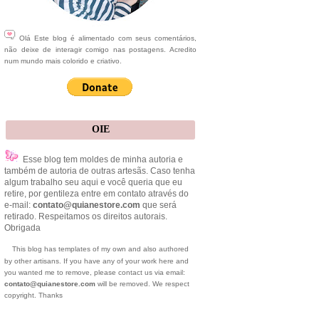
Olá Este blog é alimentado com seus comentários,
não deixe de interagir comigo nas postagens. Acredito
num mundo mais colorido e criativo.
OIE
Esse blog tem moldes de minha autoria e
também de autoria de outras artesãs. Caso tenha
algum trabalho seu aqui e você queria que eu
retire, por gentileza entre em contato através do
e-mail:
contato@quianestore.com
que será
retirado. Respeitamos os direitos autorais.
Obrigada
This blog has templates of my own and also authored
by other artisans. If you have any of your work here and
you wanted me to remove, please contact us via email:
contato@quianestore.com
will be removed. We respect
copyright. Thanks