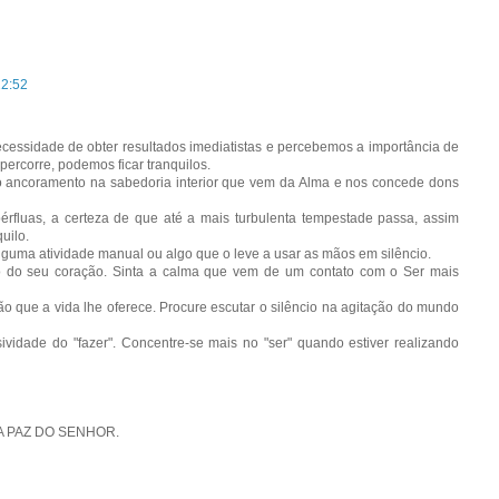
22:52
ecessidade de obter resultados imediatistas e percebemos a importância de
percorre, podemos ficar tranquilos.
so ancoramento na sabedoria interior que vem da Alma e nos concede dons
érfluas, a certeza de que até a mais turbulenta tempestade passa, assim
uilo.
lguma atividade manual ou algo que o leve a usar as mãos em silêncio.
o do seu coração. Sinta a calma que vem de um contato com o Ser mais
o que a vida lhe oferece. Procure escutar o silêncio na agitação do mundo
idade do "fazer". Concentre-se mais no "ser" quando estiver realizando
A PAZ DO SENHOR.