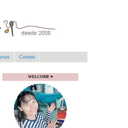
amas
Contato
WELCOME ♥