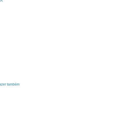
SA
fazer também