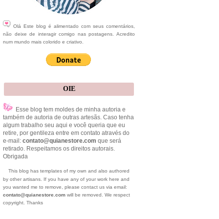
Olá Este blog é alimentado com seus comentários,
não deixe de interagir comigo nas postagens. Acredito
num mundo mais colorido e criativo.
OIE
Esse blog tem moldes de minha autoria e
também de autoria de outras artesãs. Caso tenha
algum trabalho seu aqui e você queria que eu
retire, por gentileza entre em contato através do
e-mail:
contato@quianestore.com
que será
retirado. Respeitamos os direitos autorais.
Obrigada
This blog has templates of my own and also authored
by other artisans. If you have any of your work here and
you wanted me to remove, please contact us via email:
contato@quianestore.com
will be removed. We respect
copyright. Thanks