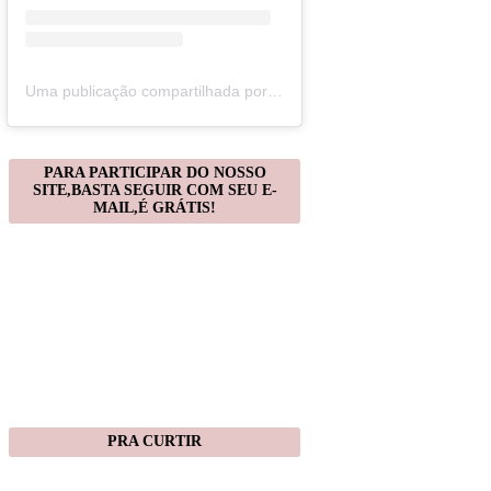
Uma publicação compartilhada por Christiane Gonçalves (@artecomquiane)
PARA PARTICIPAR DO NOSSO
SITE,BASTA SEGUIR COM SEU E-
MAIL,É GRÁTIS!
PRA CURTIR