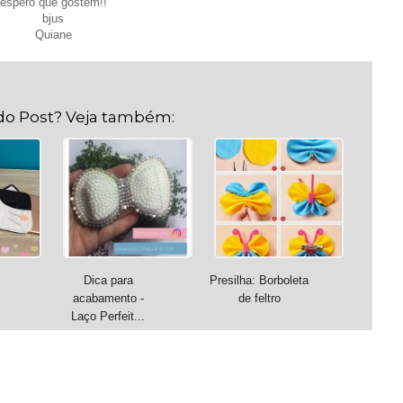
espero que gostem!!
bjus
Quiane
do Post? Veja também:
Dica para
Presilha: Borboleta
acabamento -
de feltro
Laço Perfeit...