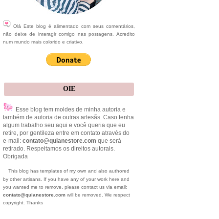
Olá Este blog é alimentado com seus comentários,
não deixe de interagir comigo nas postagens. Acredito
num mundo mais colorido e criativo.
OIE
Esse blog tem moldes de minha autoria e
também de autoria de outras artesãs. Caso tenha
algum trabalho seu aqui e você queria que eu
retire, por gentileza entre em contato através do
e-mail:
contato@quianestore.com
que será
retirado. Respeitamos os direitos autorais.
Obrigada
This blog has templates of my own and also authored
by other artisans. If you have any of your work here and
you wanted me to remove, please contact us via email:
contato@quianestore.com
will be removed. We respect
copyright. Thanks