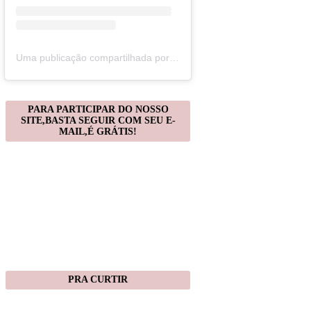
Uma publicação compartilhada por Christiane Gonçalves (@artecomquiane)
PARA PARTICIPAR DO NOSSO
SITE,BASTA SEGUIR COM SEU E-
MAIL,É GRÁTIS!
PRA CURTIR