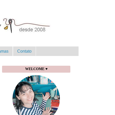
amas
Contato
WELCOME ♥