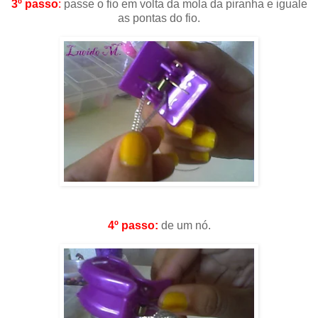
3º passo
:
passe o fio em volta da mola da piranha e iguale
as pontas do fio.
4º passo:
de um nó.