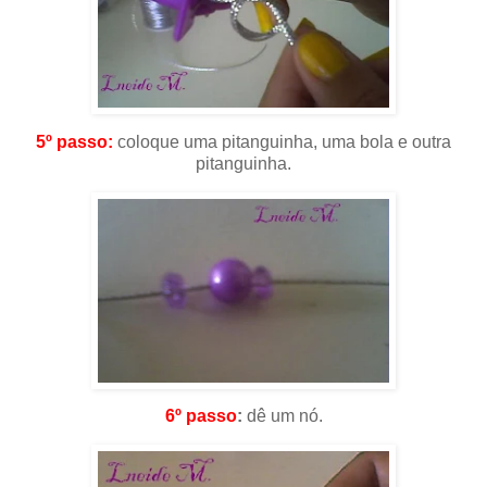
5º passo:
coloque uma pitanguinha, uma bola e outra
pitanguinha.
6º passo
:
dê um nó.