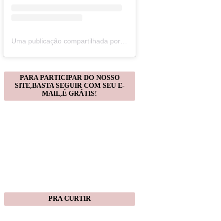
Uma publicação compartilhada por Christiane Gonçalves (@artecomquiane)
PARA PARTICIPAR DO NOSSO
SITE,BASTA SEGUIR COM SEU E-
MAIL,É GRÁTIS!
PRA CURTIR