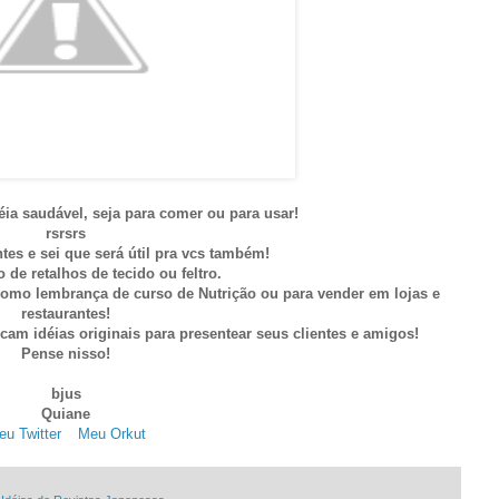
ia saudável, seja para comer ou para usar!
rsrsrs
tes e sei que será útil pra vcs também!
o de retalhos de tecido ou feltro.
como lembrança de curso de Nutrição ou para vender em lojas e
restaurantes!
am idéias originais para presentear seus clientes e amigos!
Pense nisso!
bjus
Quiane
u Twitter
. .
Meu Orkut