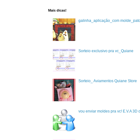
Mais dicas!
galinha_aplicação_com molde_pat
Sorteio exclusivo pra vc_Quiane
Sorteio_ Aviamentos Quiane Store
vou enviar moldes pra vc! E.V.A 3D 