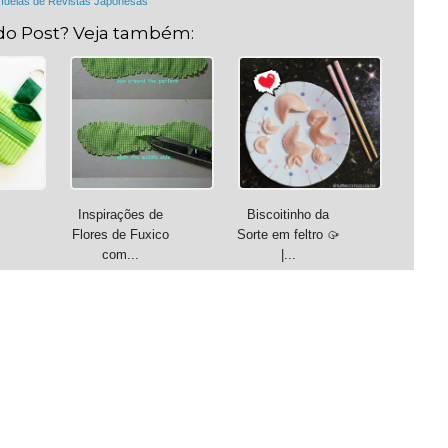
,
Idéias de Revistas Japonesas
do Post? Veja também:
Inspirações de
Biscoitinho da

Flores de Fuxico
Sorte em feltro 🥠
com...
|...