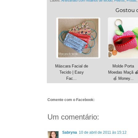
Labels:
Artesanato com retalhos de tecido
,
Feltros
,
Frutas
Gostou 
Máscara Facial de
Molde Porta
Tecido | Easy
Moedas Maçã 
Fac...
🍏 Money...
Comente com o Facebook:
Um comentário:
Sabryna
10 de abril de 2011 às 15:12