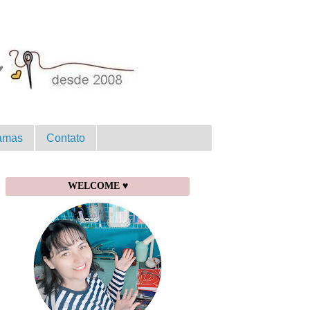
amas
Contato
WELCOME ♥