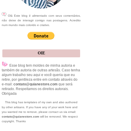
Olá Este blog é alimentado com seus comentários,
não deixe de interagir comigo nas postagens. Acredito
num mundo mais colorido e criativo.
OIE
Esse blog tem moldes de minha autoria e
também de autoria de outras artesãs. Caso tenha
algum trabalho seu aqui e você queria que eu
retire, por gentileza entre em contato através do
e-mail:
contato@quianestore.com
que será
retirado. Respeitamos os direitos autorais.
Obrigada
This blog has templates of my own and also authored
by other artisans. If you have any of your work here and
you wanted me to remove, please contact us via email:
contato@quianestore.com
will be removed. We respect
copyright. Thanks