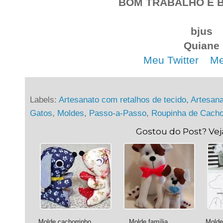
BOM TRABALHO E B
bjus
Quiane
Meu Twitter
. .
Me
Labels:
Artesanato com retalhos de tecido
,
Artesan
Gatos
,
Moldes
,
Passo-a-Passo
,
Roupinha de Cacho
Gostou do Post? Ve
Molde cachorrinho
Molde família
Molde