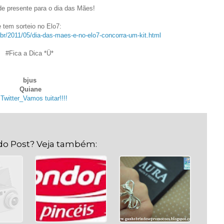
de presente para o dia das Mães!
e tem sorteio no Elo7:
m.br/2011/05/dia-das-maes-e-no-elo7-concorra-um-kit.html
#Fica a Dica *Ü*
.
bjus
Quiane
Twitter_Vamos tuitar!!!!
. .
do Post? Veja também: