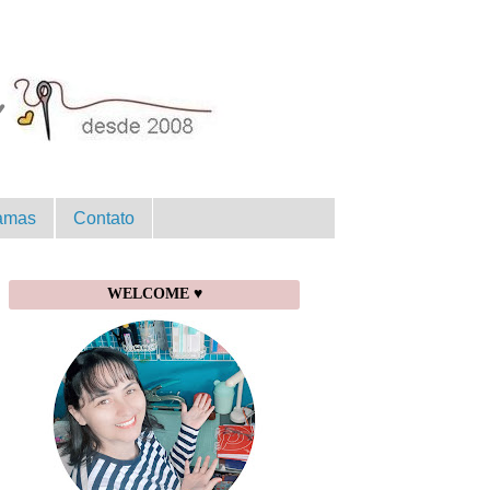
amas
Contato
WELCOME ♥