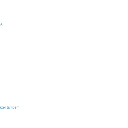
SA
fazer também