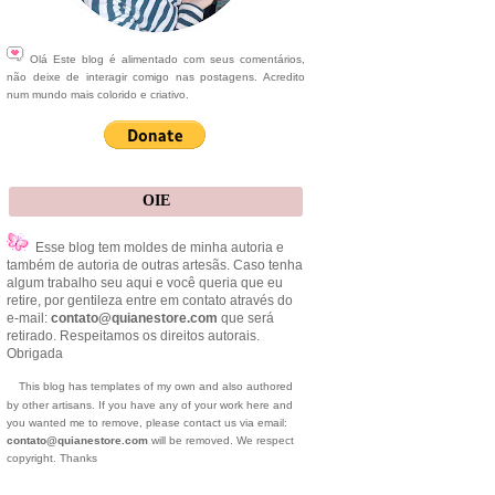
Olá Este blog é alimentado com seus comentários,
não deixe de interagir comigo nas postagens. Acredito
num mundo mais colorido e criativo.
OIE
Esse blog tem moldes de minha autoria e
também de autoria de outras artesãs. Caso tenha
algum trabalho seu aqui e você queria que eu
retire, por gentileza entre em contato através do
e-mail:
contato@quianestore.com
que será
retirado. Respeitamos os direitos autorais.
Obrigada
This blog has templates of my own and also authored
by other artisans. If you have any of your work here and
you wanted me to remove, please contact us via email:
contato@quianestore.com
will be removed. We respect
copyright. Thanks