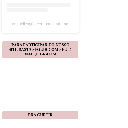
Uma publicação compartilhada por Christiane Gonçalves (@artecomquiane)
PARA PARTICIPAR DO NOSSO
SITE,BASTA SEGUIR COM SEU E-
MAIL,É GRÁTIS!
PRA CURTIR