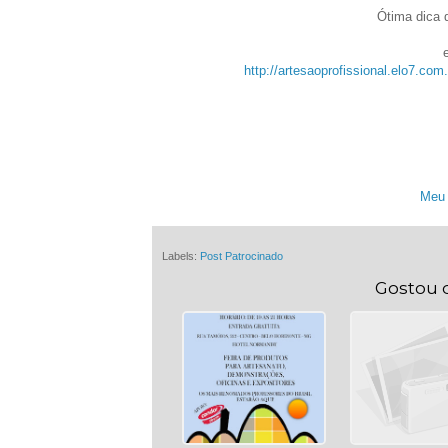
Ótima dica 
http://artesaoprofissional.elo7.co
Meu 
Labels:
Post Patrocinado
Gostou 