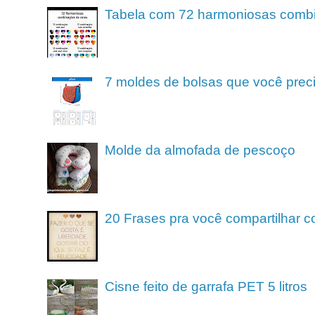
Tabela com 72 harmoniosas comb
7 moldes de bolsas que você preci
Molde da almofada de pescoço
20 Frases pra você compartilhar c
Cisne feito de garrafa PET 5 litros