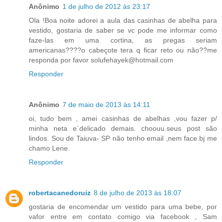
Anônimo
1 de julho de 2012 às 23:17
Ola !Boa noite adorei a aula das casinhas de abelha para
vestido, gostaria de saber se vc pode me informar como
faze-las em uma cortina, as pregas seriam
americanas????o cabeçote tera q ficar reto ou não??me
responda por favor solufehayek@hotmail.com
Responder
Anônimo
7 de maio de 2013 às 14:11
oi, tudo bem , amei casinhas de abelhas ,vou fazer p/
minha neta e´delicado demais. choouu.seus post são
lindos. Sou de Taiuva- SP não tenho email ,nem face.bj me
chamo Lene.
Responder
robertacanedoruiz
8 de julho de 2013 às 18:07
gostaria de encomendar um vestido para uma bebe, por
vafor entre em contato comigo via facebook , Sam