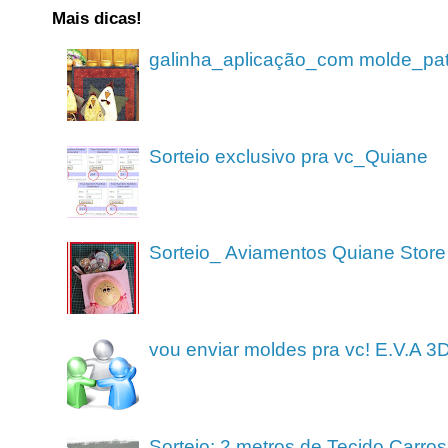
Mais dicas!
galinha_aplicação_com molde_pa
Sorteio exclusivo pra vc_Quiane
Sorteio_ Aviamentos Quiane Store
vou enviar moldes pra vc! E.V.A 3
Sorteio: 2 metros de Tecido Carros