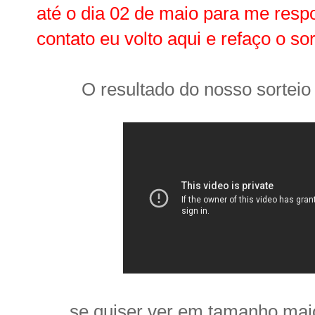
até o dia 02 de maio para me resp
contato eu volto aqui e refaço o sor
O resultado do nosso sorteio
se quiser ver em tamanho maio