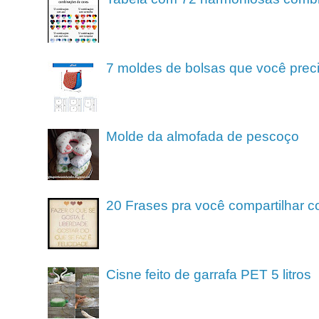
7 moldes de bolsas que você preci
Molde da almofada de pescoço
20 Frases pra você compartilhar c
Cisne feito de garrafa PET 5 litros